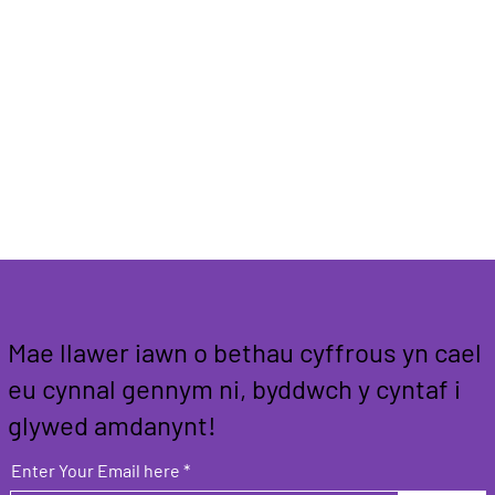
Mae llawer iawn o bethau cyffrous yn cael
eu cynnal gennym ni, byddwch y cyntaf i
glywed amdanynt!
Enter Your Email here