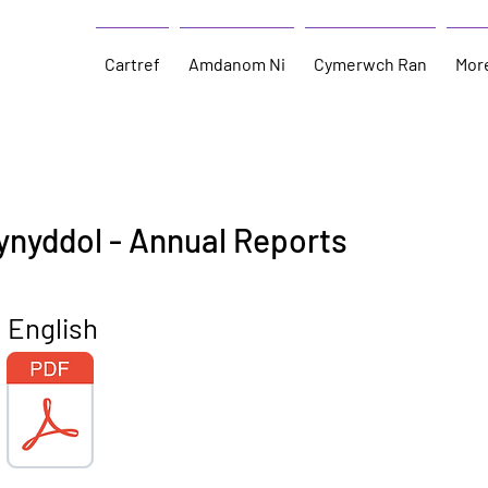
Cartref
Amdanom Ni
Cymerwch Ran
Mor
ynyddol - Annual Reports
glish