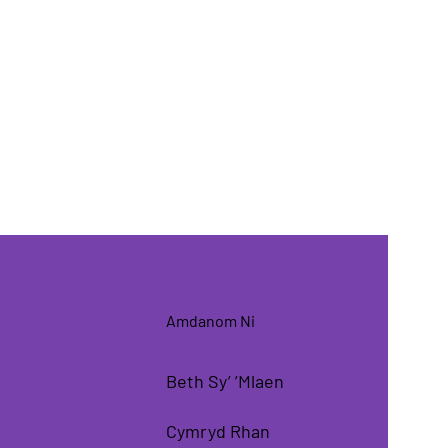
Amdanom Ni
Beth Sy’ ’Mlaen
Cymryd Rhan