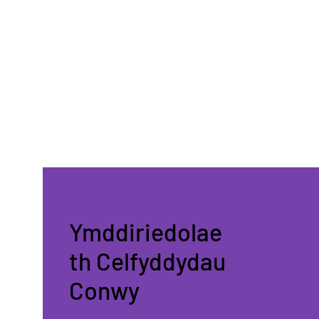
Ymddiriedolae
th Celfyddydau
Conwy